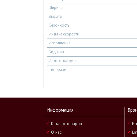
Ширина
Высота
Сезонность
Индекс скорости
Исполнение
Вид шин
Индекс нагрузки
Типоразмер
Информация
Брэ
Каталог товаров
Br
О нас
Li