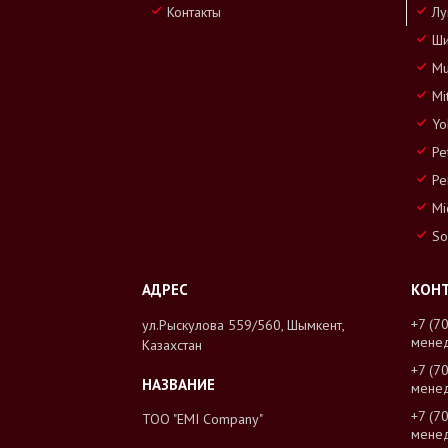
Контакты
Лу
Ши
Mu
Mi
Yo
Pe
Pe
Mi
So
+7 (7
ул.Рыскулова 559/560, Шымкент,
мене
Казахстан
+7 (7
мене
+7 (7
ТОО "EMI Company"
мене