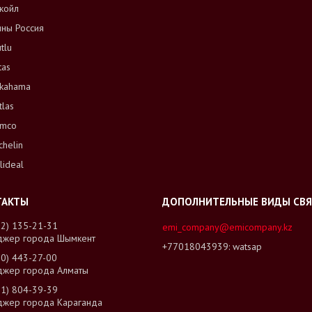
койл
ны Россия
tlu
tas
kahama
tlas
mco
chelin
lideal
02) 135-21-31
emi_company@emicompany.kz
джер города Шымкент
+77018043939
watsap
00) 443-27-00
джер города Алматы
01) 804-39-39
джер города Караганда