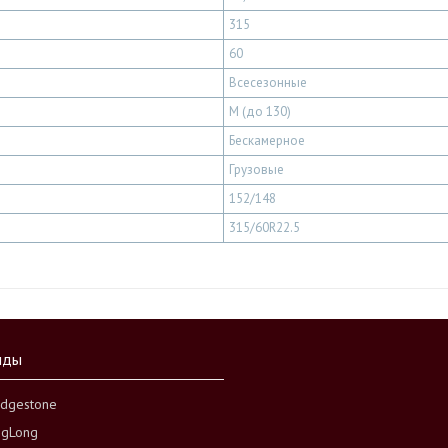
315
60
Всесезонные
M (до 130)
Бескамерное
Грузовые
152/148
315/60R22.5
нды
idgestone
ngLong