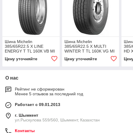
Шина Michelin
Шина Michelin
Шина
385/65R22.5 X LINE
385/65R22.5 X MULTI
385
ENERGY T TL 160К VB MI
WINTER T TL 160K VG MI
HD X
Цену уточняйте
Цену уточняйте
Цен
О нас
Рейтинг не сформирован
Менее 5 отзывов за последний год
Работает с 09.01.2013
г. Шымкент
ул.Рыскулова 559/560, Шымкент, Казахстан
Контакты