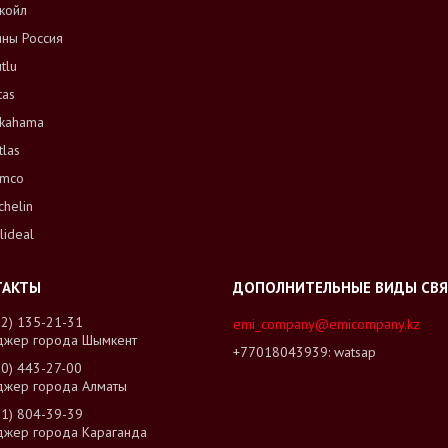
койл
ны Россия
tlu
tas
kahama
tlas
mco
chelin
lideal
02) 135-21-31
emi_company@emicompany.kz
джер города Шымкент
+77018043939
watsap
00) 443-27-00
джер города Алматы
01) 804-39-39
джер города Караганда