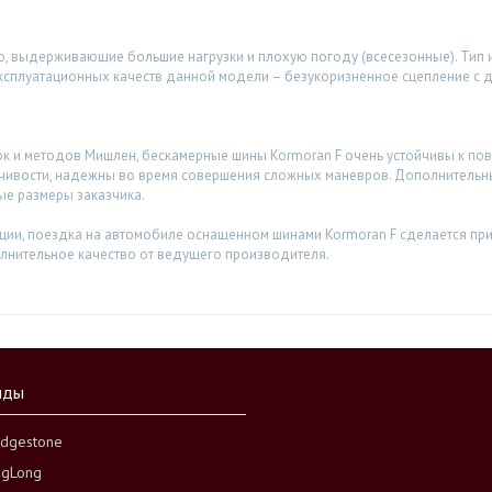
о, выдерживающие большие нагрузки и плохую погоду (всесезонные). Тип 
эксплуатационных качеств данной модели – безукоризненное сцепление с 
 и методов Мишлен, бескамерные шины Kormoran F очень устойчивы к пов
йчивости, надежны во время совершения сложных маневров. Дополнитель
ые размеры заказчика.
ции, поездка на автомобиле оснащенном шинами Kormoran F сделается прия
лнительное качество от ведущего производителя.
нды
idgestone
ngLong