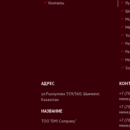
Контакты
Лу
Ши
Mu
Mi
Yo
Pe
Pe
Mi
So
+7 (7
ул.Рыскулова 559/560, Шымкент,
мене
Казахстан
+7 (7
мене
+7 (7
ТОО "EMI Company"
мене