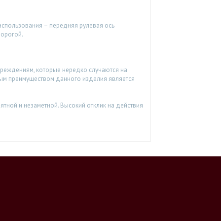
использования – передняя рулевая ось
дорогой.
реждениям, которые нередко случаются на
ным преимуществом данного изделия является
тной и незаметной. Высокий отклик на действия