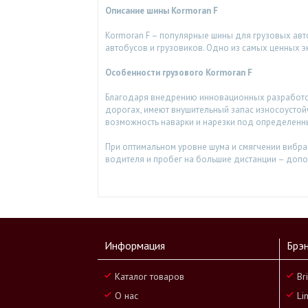
Описание шины Kormoran F
Kormoran F – популярные шины для грузовых авт
автобусов и грузовиков. Одно из самых ценных 
Особенности грузового Kormoran F
Благодаря внедрению инновационных разработок
дорогах, имеют внушительный запас износоусто
возможность наварки и нарезки под определенн
При оптимальном уровне шума и смягчении вибра
водителя и пробег на большие дистанции – допо
Информация
Брэ
Каталог товаров
Br
О нас
Li