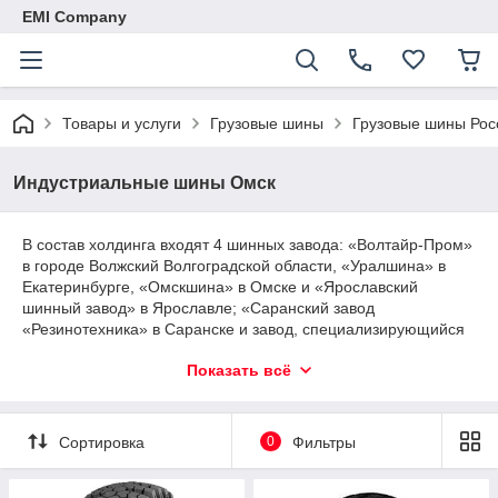
EMI Company
Товары и услуги
Грузовые шины
Грузовые шины Рос
Индустриальные шины Омск
В состав холдинга входят 4 шинных завода: «Волтайр-Пром»
в городе Волжский Волгоградской области, «Уралшина» в
Екатеринбурге, «Омскшина» в Омске и «Ярославский
шинный завод» в Ярославле; «Саранский завод
«Резинотехника» в Саранске и завод, специализирующийся
на производстве синтетического волокна «Сибур –
Показать всё
Волжский» в Волгоградской области. Также компания
владеет 50% совместного предприятия «Матадор-
Омскшина» - СП ЗАО «СП Матадор-Омскшина» (совместное
предприятие компаний «СИБУР - Русские шины» и
Сортировка
0
Фильтры
Continental Matador Rubber ). Холдинг «СИБУР - Русские
шины» производит широкую гамму легковых, грузовых,